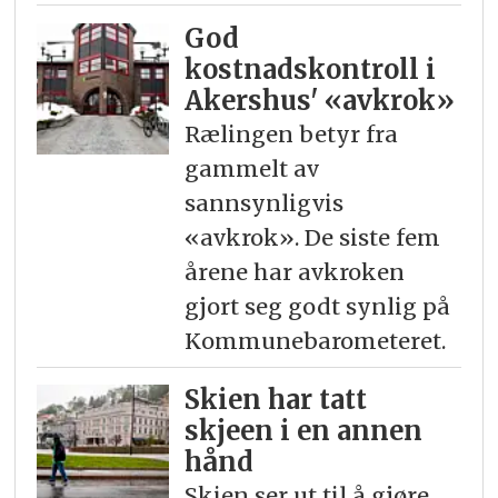
God
kostnadskontroll i
Akershus' «avkrok»
Rælingen betyr fra
gammelt av
sannsynligvis
«avkrok». De siste fem
årene har avkroken
gjort seg godt synlig på
Kommunebarometeret.
Skien har tatt
skjeen i en annen
hånd
Skien ser ut til å gjøre