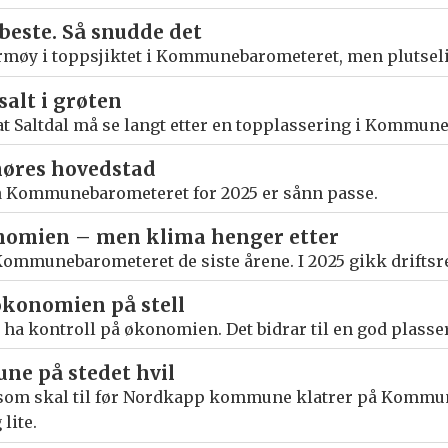
 beste. Så snudde det
armøy i toppsjiktet i Kommunebarometeret, men plutseli
salt i grøten
at Saltdal må se langt etter en topplassering i Kommun
møres hovedstad
å Kommunebarometeret for 2025 er sånn passe.
onomien – men klima henger etter
Kommunebarometeret de siste årene. I 2025 gikk driftsres
økonomien på stell
 å ha kontroll på økonomien. Det bidrar til en god pla
e på stedet hvil
 som skal til før Nordkapp kommune klatrer på Kommun
lite.