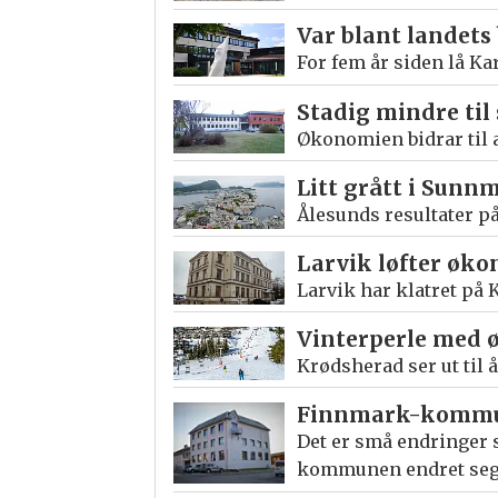
Var blant landets
For fem år siden lå K
Stadig mindre til 
Økonomien bidrar til 
Litt grått i Sunn
Ålesunds resultater p
Larvik løfter øk
Larvik har klatret på 
Vinterperle med 
Krødsherad ser ut til
Finnmark-kommun
Det er små endringer
kommunen endret seg 