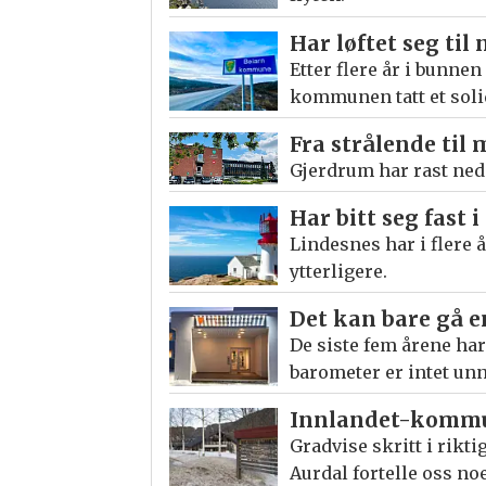
Har løftet seg til
Etter flere år i bunne
kommunen tatt et soli
Fra strålende til
Gjerdrum har rast ne
Har bitt seg fast 
Lindesnes har i flere 
ytterligere.
Det kan bare gå e
De siste fem årene h
barometer er intet unn
Innlandet-kommun
Gradvise skritt i rikti
Aurdal fortelle oss no