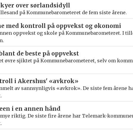
skyer over sørlandsidyll
illesand på Kommunebarometeret de fem siste årene.
e med kontroll på oppvekst og økonomi
nnen oppvekst og skole på Kommunebarometeret. I till
n.
ant de beste på oppvekst
det øvre sjiktet på Kommunebarometeret, selv om komm
roll i Akershus' «avkrok»
mmelt av sannsynligvis «avkrok». De siste fem årene ha
.
jeen i en annen hånd
re mye riktig. De siste fire årene har Telemark-kommun
.