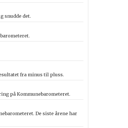
g snudde det.
ebarometeret.
ultatet fra minus til pluss.
ssering på Kommunebarometeret.
ebarometeret. De siste årene har