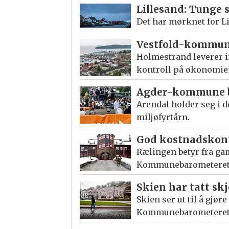
Lillesand: Tunge 
Det har mørknet for L
Vestfold-kommun
Holmestrand leverer i
kontroll på økonomie
Agder-kommune bl
Arendal holder seg i 
miljøfyrtårn.
God kostnadskont
Rælingen betyr fra ga
Kommunebarometeret
Skien har tatt sk
Skien ser ut til å gjø
Kommunebarometeret