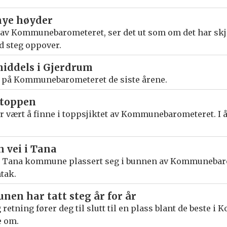
 nye høyder
n av Kommunebarometeret, ser det ut som om det har skjed
d steg oppover.
 middels i Gjerdrum
d på Kommunebarometeret de siste årene.
i toppen
år vært å finne i toppsjiktet av Kommunebarometeret. I 
n vei i Tana
ar Tana kommune plassert seg i bunnen av Kommunebaro
tak.
en har tatt steg år for år
g retning fører deg til slutt til en plass blant de beste
e om.