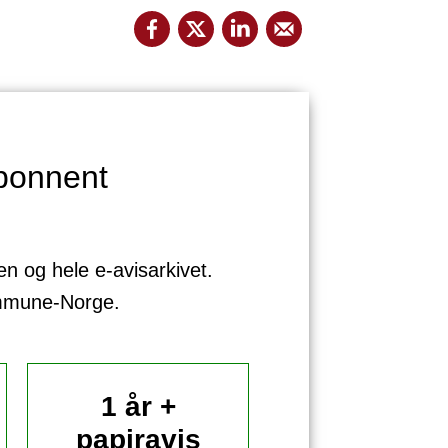
bonnent
sen og hele e-avisarkivet.
ommune-Norge.
1 år +
papiravis