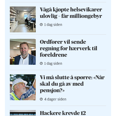
Vågå kjøpte helse­vikarer
ulovlig – får milliongebyr
1 dag siden
Ordfører vil sende
regning for hærverk til
foreldrene
1 dag siden
Vi må slutte å spørre: «Når
skal du gå av med
pensjon?»
4 dager siden
Hackere krevde 12