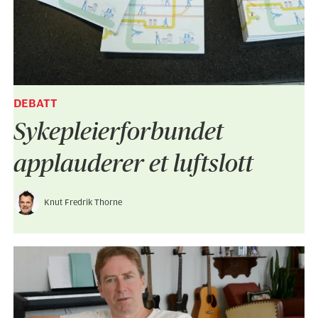
DEBATT
Sykepleier­forbundet
applauderer et luftslott
Knut Fredrik Thorne