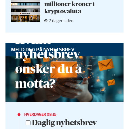
millioner kroner i
kryptovaluta
2 dager siden
Hvilke
MELD DEG PÅ NYHETSBREV
nyhetsbrev
ønsker du å
motta?
HVERDAGER 08:15
Daglig nyhetsbrev