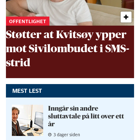
OFFENTLIGHET
Støtter at Kvitsøy ypper
mot Sivil­ombudet i SMS-
strid
MEST LEST
Inngår sin andre
sluttavtale på litt over ett
år
3 dager siden