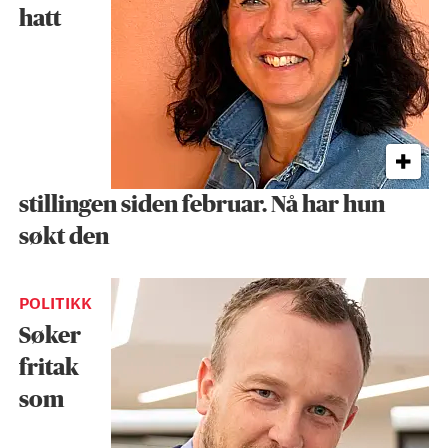
hatt
stillingen siden februar. Nå har hun
søkt den
POLITIKK
Søker
fritak
som