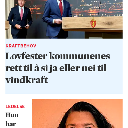
KRAFTBEHOV
Lovfester kommunenes
rett til å si ja eller nei til
vindkraft
LEDELSE
Hun
har