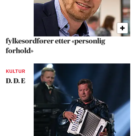
fylkesordfører etter «personlig
forhold»
KULTUR
D. D. E