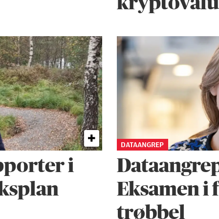
kryptovalu
DATAANGREP
pporter i
Dataangrep
ksplan
Eksamen i f
trøbbel