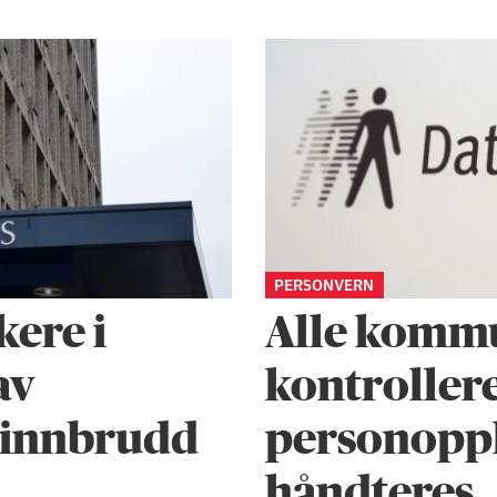
PERSONVERN
kere i
Alle komm
av
kontroller
ainnbrudd
person­opp
håndteres