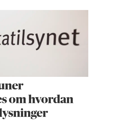
uner
es om hvordan
lysninger