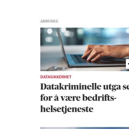
ANNONSE
DATASIKKERHET
Datakriminelle utga s
for å være bedrifts­­­
helse­tjeneste