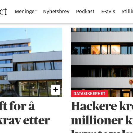
Meninger
Nyhetsbrev
Podkast
E-avis
Still
DATASIKKERHET
t for å
Hackere kr
rav etter
millioner k