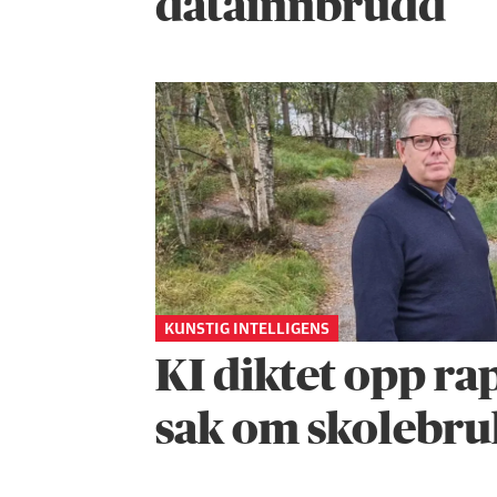
datainnbrudd
KUNSTIG INTELLIGENS
KI diktet opp ra
sak om skolebru