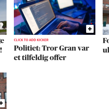
ge
F
CLICK TO ADD KICKER
Politiet: Tror Gran var
!
u
et tilfeldig offer