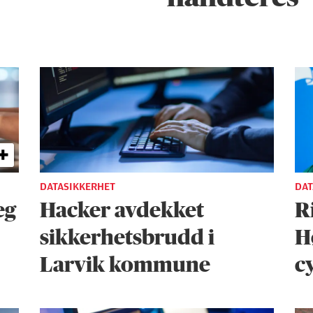
DATASIKKERHET
DAT
eg
Hacker avdekket
R
sikkerhets­brudd i
H
Larvik kommune
c