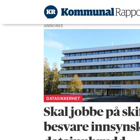
ANNONSE
Tag:
datasikkerhet
DATASIKKERHET
Skal jobbe på skif
besvare innsynsk