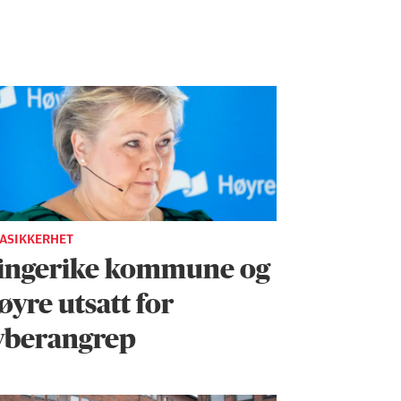
ASIKKERHET
ingerike kommune og
øyre utsatt for
yberangrep