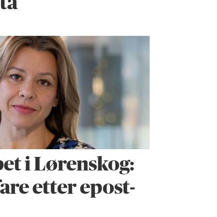
ta
et i Lørenskog:
are etter epost-