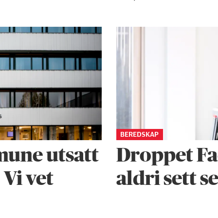
BEREDSKAP
une utsatt
Droppet Fa
 Vi vet
aldri sett s