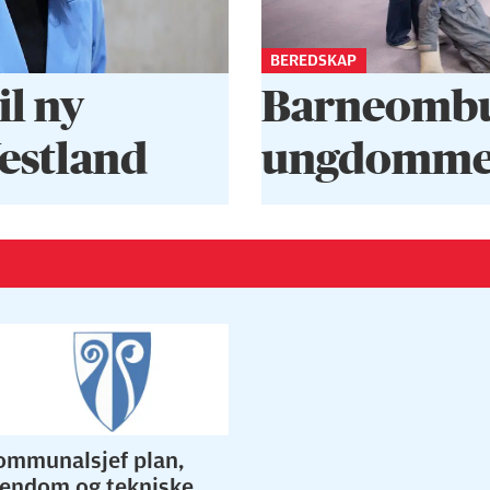
BEREDSKAP
il ny
Barneombud
Vestland
ungdommen
ommunalsjef plan,
iendom og tekniske