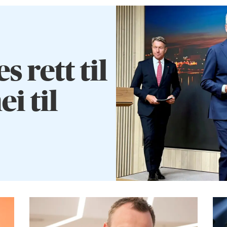
rett til
ei til