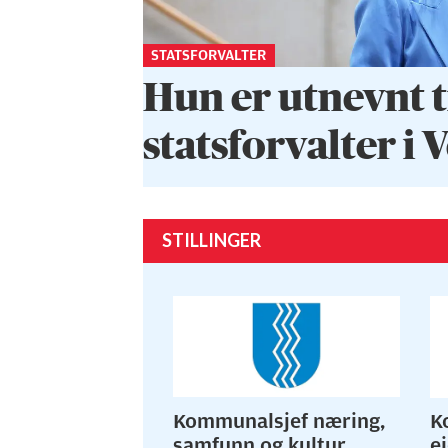
STATSFORVALTER
Hun er utnevnt t
statsforvalter i 
STILLINGER
Kommunalsjef næring,
K
samfunn og kultur
e