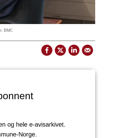
o: BMC
bonnent
sen og hele e-avisarkivet.
ommune-Norge.