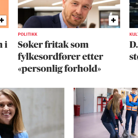
POLITIKK
KUL
 i
Søker fritak som
D
fylkesordfører etter
st
«personlig forhold»