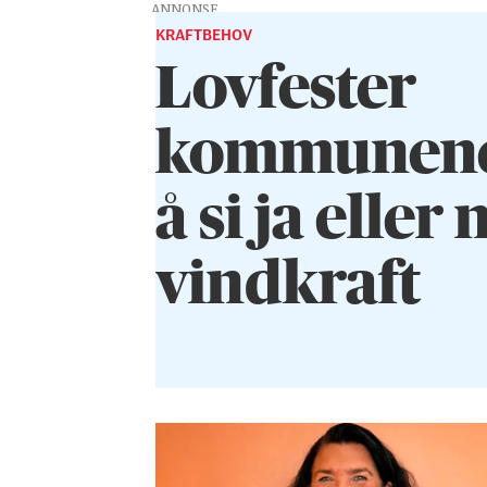
ANNONSE
KRAFTBEHOV
Lovfester
kommunenes 
å si ja eller n
vindkraft