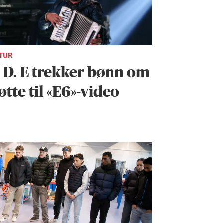
TUR
. D. E trekker bønn om
øtte til «E6»-video