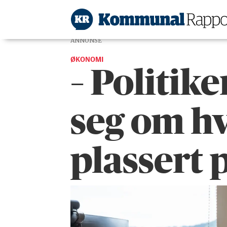
ANNONSE
ØKONOMI
– Politik
seg om h
plassert 