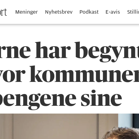
Meninger
Nyhetsbrev
Podkast
E-avis
Still
erne har begyn
vor kommune
pengene sine