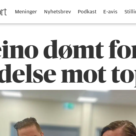
Meninger
Nyhetsbrev
Podkast
E-avis
Still
ino dømt fo
ldelse mot t