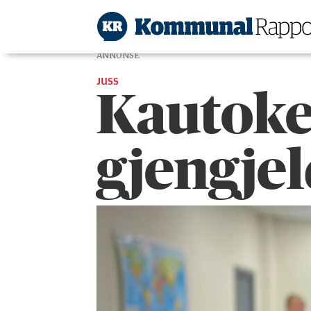
ANNONSE
JUSS
Kautoke
gjengje