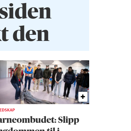
 siden
kt den
EDSKAP
arneombudet: Slipp