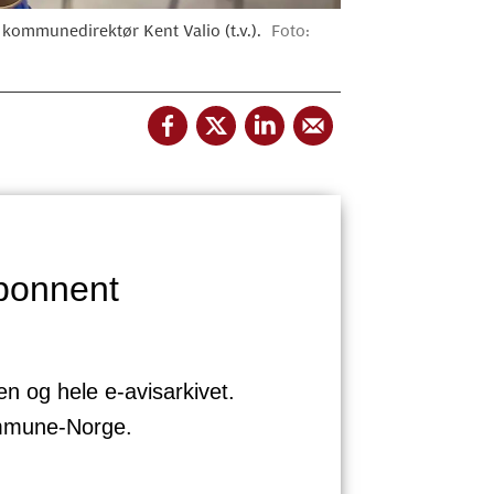
kommunedirektør Kent Valio (t.v.).
Foto:
bonnent
sen og hele e-avisarkivet.
ommune-Norge.