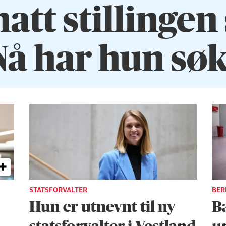
att stillingen
Nå har hun sø
STATSFORVALTER
BER
Hun er utnevnt til ny
B