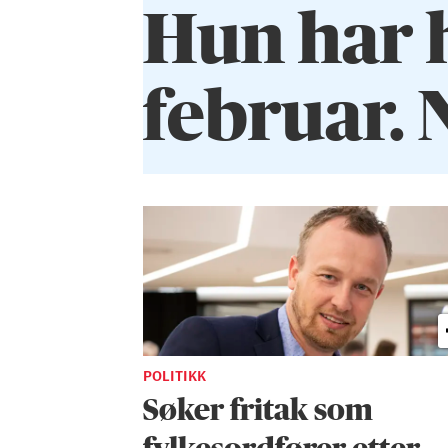
Hun har h
februar. 
POLITIKK
Søker fritak som