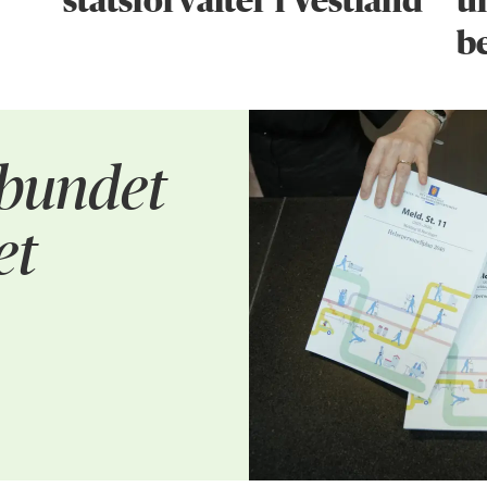
statsforvalter i Vestland
u
b
rbundet
et