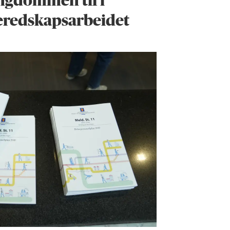
ngdommen til i
eredskap­sarbeidet