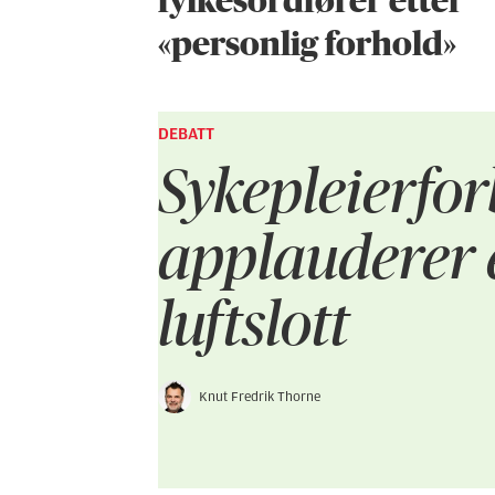
fylkesordfører etter
«personlig forhold»
DEBATT
Sykepleier­fo
applauderer 
luftslott
Knut Fredrik Thorne