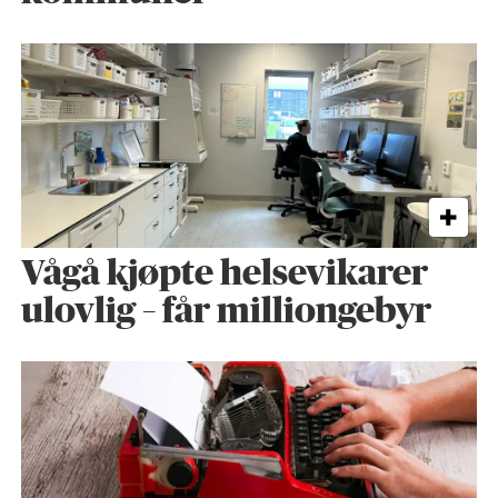
Vågå kjøpte helse­vikarer
ulovlig – får milliongebyr