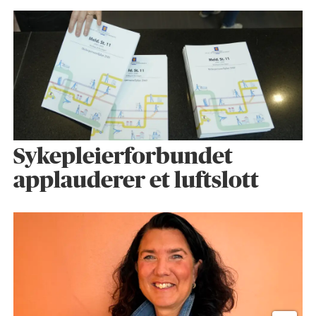
Sykepleier­forbundet
applauderer et luftslott